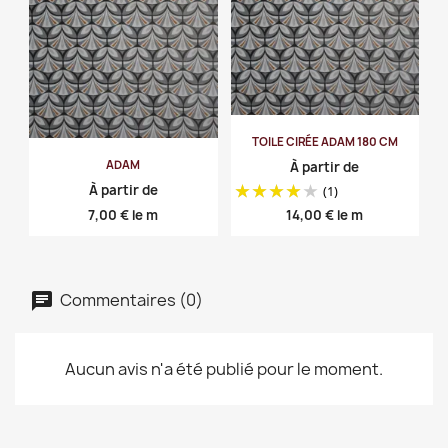
TOILE CIRÉE ADAM 180 CM
ADAM
À partir de
À partir de
(1)
Prix
Prix
7,00 €
le m
14,00 €
le m
Commentaires (0)
Aucun avis n'a été publié pour le moment.