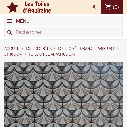
shopping_cart

(0)
MENU
search
ACCUEIL
TOILES CIRÉES
TOILE CIRÉE GRANDE LARGEUR 160
ET 180 CM
TOILE CIRÉE ADAM 160 CM