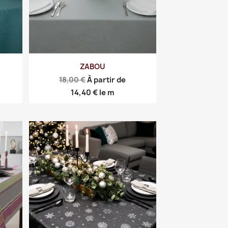
ZABOU
Prix
18,00 €
À partir de
de
Prix
14,40 €
le m
base