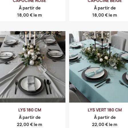
CAPUCINE ROSE
CAPUCINE BEIGE
À partir de
À partir de
Prix
Prix
18,00 €
le m
18,00 €
le m
LYS 180 CM
LYS VERT 180 CM
À partir de
À partir de
Prix
Prix
22,00 €
le m
22,00 €
le m