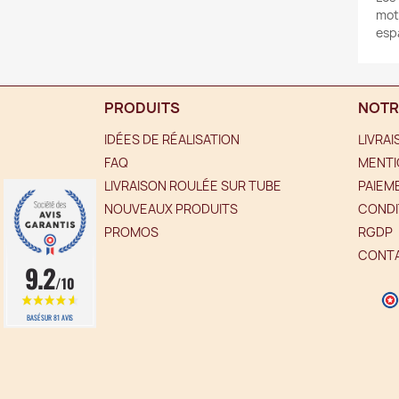
mot
espa
PRODUITS
NOTR
IDÉES DE RÉALISATION
LIVRA
FAQ
MENTI
LIVRAISON ROULÉE SUR TUBE
PAIEM
NOUVEAUX PRODUITS
CONDI
PROMOS
RGDP
CONT
9.2
/10
BASÉ SUR 81 AVIS