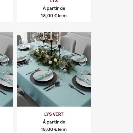
LYS
À partir de
Prix
18,00 €
le m
LYS VERT
À partir de
Prix
18,00 €
le m