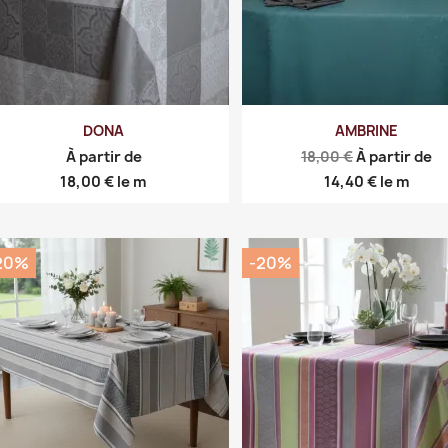
DONA
AMBRINE
Prix
À partir de
18,00 €
À partir de
de
Prix
Prix
18,00 €
le m
14,40 €
le m
base
20%
-20%