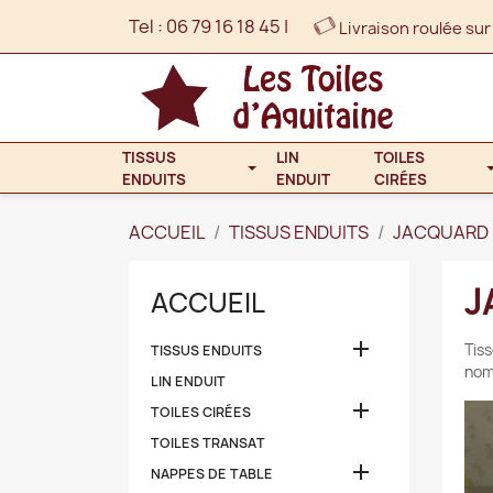
Tel :
06 79 16 18 45
|
Livraison roulée sur
TISSUS
LIN
TOILES
ENDUITS
ENDUIT
CIRÉES
ACCUEIL
TISSUS ENDUITS
JACQUARD 
J
ACCUEIL

Tis
TISSUS ENDUITS
nom
LIN ENDUIT

TOILES CIRÉES
TOILES TRANSAT

NAPPES DE TABLE