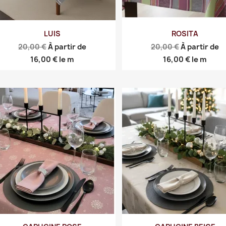
LUIS
ROSITA
Prix
Prix
20,00 €
À partir de
20,00 €
À partir de
de
de
Prix
Prix
16,00 €
le m
16,00 €
le m
base
base