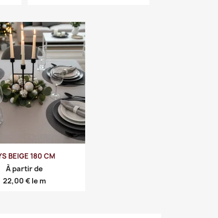
YS BEIGE 180 CM
À partir de
Prix
22,00 €
le m