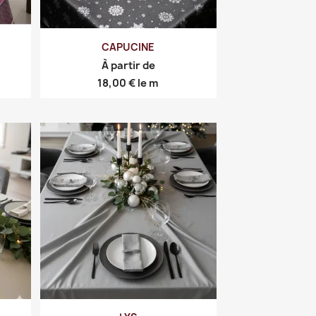
CAPUCINE
À partir de
Prix
18,00 €
le m