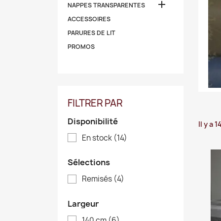

NAPPES TRANSPARENTES
ACCESSOIRES
PARURES DE LIT
PROMOS
FILTRER PAR
Disponibilité
Il y a 
En stock
(14)
Sélections
Remisés
(4)
Largeur
140 cm
(6)