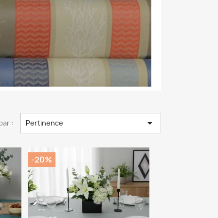

par :
Pertinence
-20%