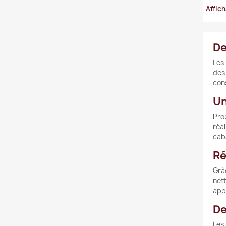
Affich
De
Les 
des 
cons
Un
Pro
réal
cab
Ré
Grâ
net
appr
De
Les