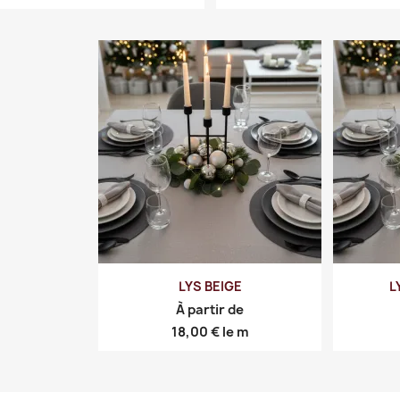
LYS BEIGE
L
À partir de
Prix
18,00 €
le m