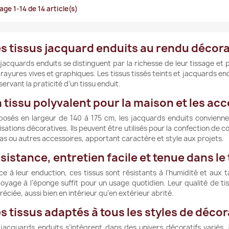
age 1-14 de 14 article(s)
s tissus jacquard enduits au rendu décora
jacquards enduits se distinguent par la richesse de leur tissage et p
rayures vives et graphiques. Les tissus tissés teints et jacquards en
ervant la praticité d’un tissu enduit.
 tissu polyvalent pour la maison et les ac
posés en largeur de 140 à 175 cm, les jacquards enduits convienn
isations décoratives. Ils peuvent être utilisés pour la confection de 
as ou autres accessoires, apportant caractère et style aux projets.
sistance, entretien facile et tenue dans l
ce à leur enduction, ces tissus sont résistants à l’humidité et aux 
toyage à l’éponge suffit pour un usage quotidien. Leur qualité de t
éciée, aussi bien en intérieur qu’en extérieur abrité.
s tissus adaptés à tous les styles de déco
 jacquards enduits s’intègrent dans des univers décoratifs variés,