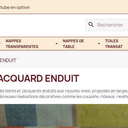
 tube en option
search
NAPPES
NAPPES DE
TOILES
TRANSPARENTES
TABLE
TRANSAT
ENDUIT
ACQUARD ENDUIT
sés teints et jacquards enduits aux rayures vives, proposés en larg
breuses réalisations décoratives comme les coussins, rideaux, revêt