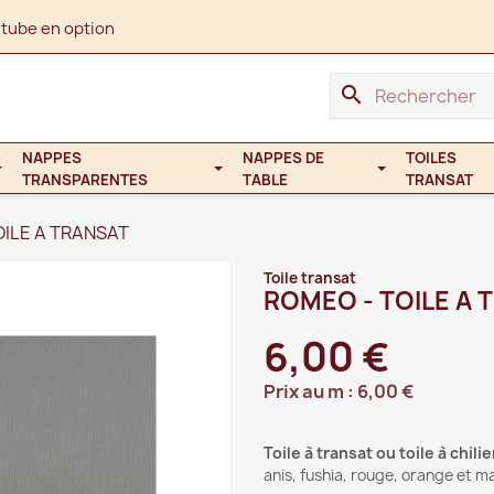
 tube en option
search
NAPPES
NAPPES DE
TOILES
TRANSPARENTES
TABLE
TRANSAT
OILE A TRANSAT
Toile transat
ROMEO - TOILE A 
6,00 €
Prix au m :
6,00 €
Toile à transat ou toile à chi
anis, fushia, rouge, orange et mar