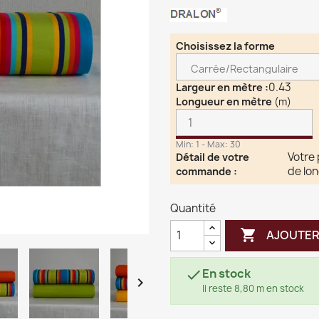
Choisissez la forme
0.43
Largeur en mètre
:
Longueur en mètre
(m)
Min: 1 - Max: 30
Votre
Détail de votre
de lo
commande
:
Quantité

AJOUTER
En stock


Il reste 8,80 m en stock