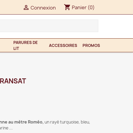
shopping_cart

Panier
(0)
Connexion
PARURES DE
ACCESSOIRES
PROMOS
LIT
TRANSAT
lienne au mètre Roméo,
un rayé turquoise, bleu,
ine ...