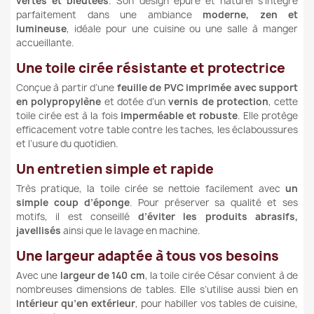
vertes et bleutées
. Son design épuré et naturel s’intègre
parfaitement dans une ambiance
moderne, zen et
lumineuse
, idéale pour une cuisine ou une salle à manger
accueillante.
Une toile cirée résistante et protectrice
Conçue à partir d’une
feuille de PVC imprimée avec support
en polypropylène
et dotée d’un
vernis de protection
, cette
toile cirée est à la fois
imperméable et robuste
. Elle protège
efficacement votre table contre les taches, les éclaboussures
et l’usure du quotidien.
Un entretien simple et rapide
Très pratique, la toile cirée se nettoie facilement avec
un
simple coup d’éponge
. Pour préserver sa qualité et ses
motifs, il est conseillé
d’éviter les produits abrasifs,
javellisés
ainsi que le lavage en machine.
Une largeur adaptée à tous vos besoins
Avec une
largeur de 140 cm
, la toile cirée César convient à de
nombreuses dimensions de tables. Elle s’utilise aussi bien en
intérieur qu’en extérieur
, pour habiller vos tables de cuisine,