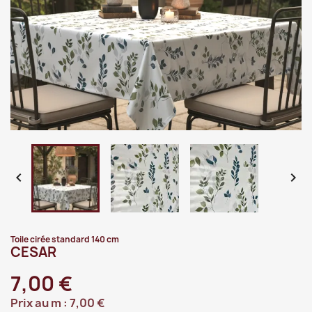


Toile cirée standard 140 cm
CESAR
7,00 €
Prix au m :
7,00 €