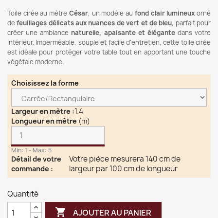
Toile cirée au mètre
César
, un modèle au
fond clair lumineux
orné
de
feuillages délicats aux nuances de vert et de bleu
, parfait pour
créer une ambiance
naturelle, apaisante et élégante
dans votre
intérieur. Imperméable, souple et facile d’entretien, cette toile cirée
est idéale pour protéger votre table tout en apportant une touche
végétale moderne.
Choisissez la forme
1.4
Largeur en mètre
:
Longueur en mètre
(m)
Min: 1 - Max: 5
Votre pièce mesurera 140 cm de
Détail de votre
largeur par 100 cm de longueur
commande
:
Quantité

AJOUTER AU PANIER