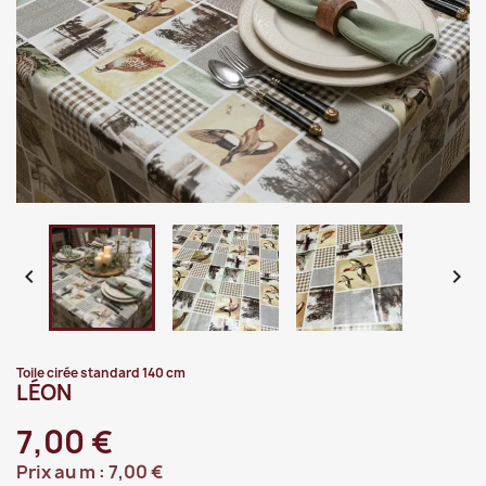


Toile cirée standard 140 cm
LÉON
7,00 €
Prix au m :
7,00 €