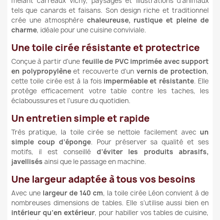
mêlant carreaux vichy, paysages et illustrations d’animaux
tels que canards et faisans. Son design riche et traditionnel
crée une atmosphère
chaleureuse, rustique et pleine de
charme
, idéale pour une cuisine conviviale.
Une toile cirée résistante et protectrice
Conçue à partir d’une
feuille de PVC imprimée avec support
en polypropylène
et recouverte d’un
vernis de protection
,
cette toile cirée est à la fois
imperméable et résistante
. Elle
protège efficacement votre table contre les taches, les
éclaboussures et l’usure du quotidien.
Un entretien simple et rapide
Très pratique, la toile cirée se nettoie facilement avec
un
simple coup d’éponge
. Pour préserver sa qualité et ses
motifs, il est conseillé
d’éviter les produits abrasifs,
javellisés
ainsi que le passage en machine.
Une largeur adaptée à tous vos besoins
Avec une
largeur de 140 cm
, la toile cirée Léon convient à de
nombreuses dimensions de tables. Elle s’utilise aussi bien en
intérieur qu’en extérieur
, pour habiller vos tables de cuisine,