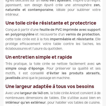
lignes délicates sur un
fond vert apaisant
. Inspiré d’un esprit
japonisant, son design épuré crée une atmosphère
zen,
naturelle et contemporaine
, idéale pour sublimer votre
intérieur.
Une toile cirée résistante et protectrice
Conçue à partir d’une
feuille de PVC imprimée avec support
en polypropylène
et recouverte d’un
vernis de protection
,
cette toile cirée est à la fois
imperméable et résistante
. Elle
protège efficacement votre table contre les taches, les
éclaboussures et l’usure du quotidien.
Un entretien simple et rapide
Très pratique, la toile cirée se nettoie facilement avec
un
simple coup d’éponge
. Pour préserver sa qualité et ses
motifs, il est conseillé
d’éviter les produits abrasifs,
javellisés
ainsi que le passage en machine.
Une largeur adaptée à tous vos besoins
Avec une
largeur de 140 cm
, la toile cirée Anicet convient à de
nombreuses dimensions de tables. Elle s’utilise aussi bien en
intérieur qu’en extérieur
, pour habiller vos tables de cuisine,