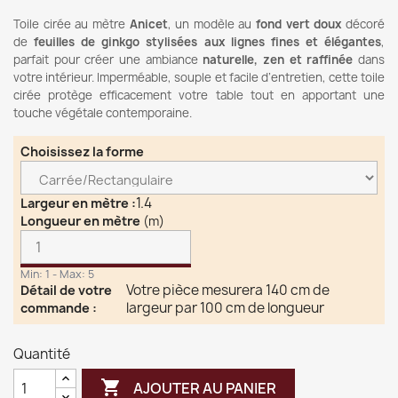
Toile cirée au mètre
Anicet
, un modèle au
fond vert doux
décoré
de
feuilles de ginkgo stylisées aux lignes fines et élégantes
,
parfait pour créer une ambiance
naturelle, zen et raffinée
dans
votre intérieur. Imperméable, souple et facile d’entretien, cette toile
cirée protège efficacement votre table tout en apportant une
touche végétale contemporaine.
Choisissez la forme
1.4
Largeur en mètre
:
Longueur en mètre
(m)
Min: 1 - Max: 5
Votre pièce mesurera 140 cm de
Détail de votre
largeur par 100 cm de longueur
commande
:
Quantité

AJOUTER AU PANIER