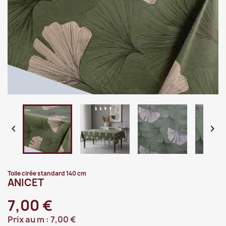


Toile cirée standard 140 cm
ANICET
7,00 €
Prix au m :
7,00 €