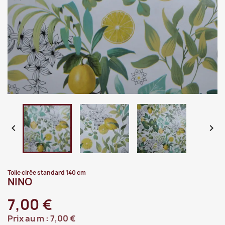


Toile cirée standard 140 cm
NINO
7,00 €
Prix au m :
7,00 €