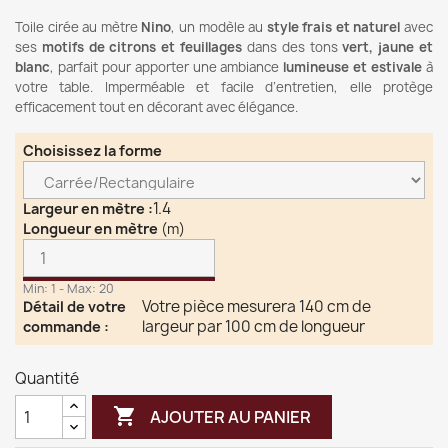
Toile cirée au mètre
Nino
, un modèle au
style frais et naturel
avec
ses
motifs de citrons et feuillages
dans des tons
vert, jaune et
blanc
, parfait pour apporter une ambiance
lumineuse et estivale
à
votre table. Imperméable et facile d’entretien, elle protège
efficacement tout en décorant avec élégance.
Choisissez la forme
1.4
Largeur en mètre
:
Longueur en mètre
(m)
Min: 1 - Max: 20
Votre pièce mesurera 140 cm de
Détail de votre
largeur par 100 cm de longueur
commande
:
Quantité

AJOUTER AU PANIER