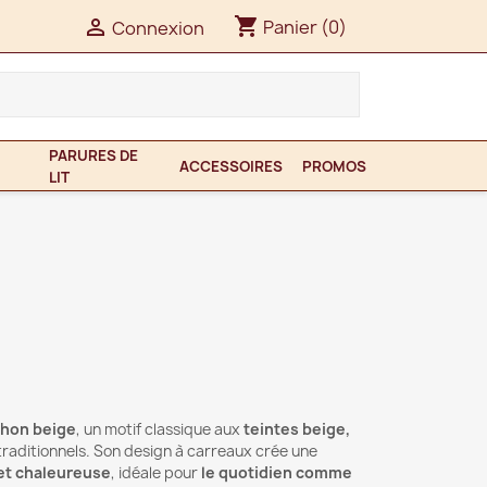
shopping_cart

Panier
(0)
Connexion
PARURES DE
ACCESSOIRES
PROMOS
LIT
chon beige
, un motif classique aux
teintes beige,
 traditionnels. Son design à carreaux crée une
et chaleureuse
, idéale pour
le quotidien comme