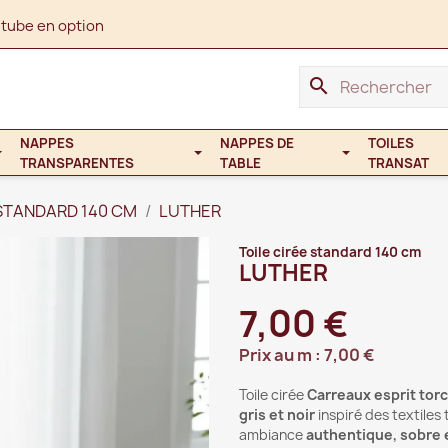
 tube en option
search
NAPPES
NAPPES DE
TOILES
TRANSPARENTES
TABLE
TRANSAT
 STANDARD 140 CM
LUTHER
Toile cirée standard 140 cm
LUTHER
7,00 €
Prix au m :
7,00 €
Toile cirée
Carreaux esprit tor
gris et noir
inspiré des textiles
ambiance
authentique, sobre 