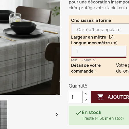
pour une décoration intempor
cirée protège votre table tout e
Choisissez la forme
1.4
Largeur en mètre
:
Longueur en mètre
(m)
Min: 1 - Max: 5
Votre 
Détail de votre
de lo
commande
:
Quantité

AJOUTER
En stock


Il reste 14,50 m en stock