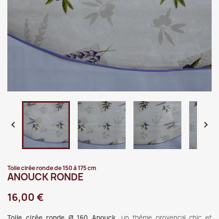


Toile cirée ronde de 150 à 175 cm
ANOUCK RONDE
16,00 €
Toile cirée ronde Ø 160 Anouck
, un thème provençal chic et