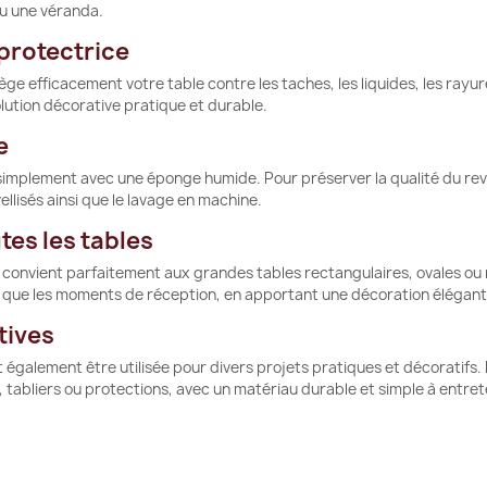
ou une véranda.
 protectrice
ge efficacement votre table contre les taches, les liquides, les rayur
olution décorative pratique et durable.
e
ie simplement avec une éponge humide. Pour préserver la qualité du revê
llisés ainsi que le lavage en machine.
tes les tables
rée convient parfaitement aux grandes tables rectangulaires, ovales o
 que les moments de réception, en apportant une décoration élégan
tives
t également être utilisée pour divers projets pratiques et décoratifs.
tabliers ou protections, avec un matériau durable et simple à entrete