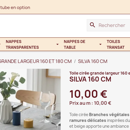
 tube en option
search
NAPPES
NAPPES DE
TOILES
TRANSPARENTES
TABLE
TRANSAT
 GRANDE LARGEUR 160 ET 180 CM
SILVA 160 CM
Toile cirée grande largeur 160 
SILVA 160 CM
10,00 €
Prix au m :
10,00 €
Toile cirée
Branches végétales 
ramures délicates
inspirées du
et beige apporte une ambiance