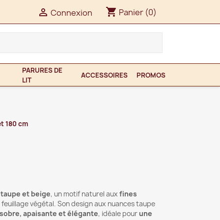
shopping_cart

Panier
(0)
Connexion
PARURES DE
ACCESSOIRES
PROMOS
LIT
et 180 cm
taupe et beige
, un motif naturel aux
fines
 feuillage végétal. Son design aux nuances taupe
sobre, apaisante et élégante
, idéale pour
une