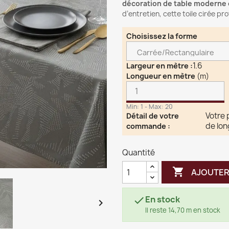
décoration de table moderne e
d’entretien, cette toile cirée pr
Choisissez la forme
1.6
Largeur en mètre
:
Longueur en mètre
(m)
Min: 1 - Max: 20
Votre 
Détail de votre
de lo
commande
:
Quantité

AJOUTER
En stock


Il reste 14,70 m en stock