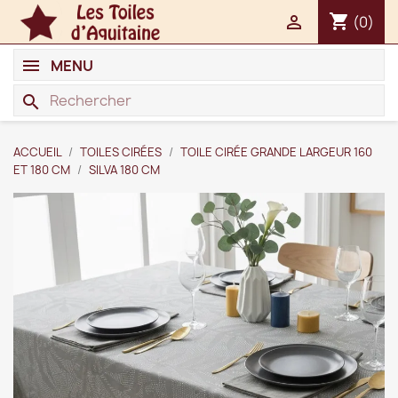
shopping_cart

(0)
MENU
search
ACCUEIL
TOILES CIRÉES
TOILE CIRÉE GRANDE LARGEUR 160
ET 180 CM
SILVA 180 CM