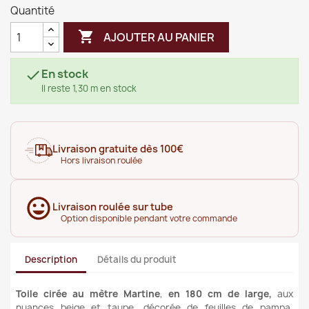
Quantité

AJOUTER AU PANIER
En stock

Il reste 1,30 m en stock
Livraison gratuite dès 100€
Hors livraison roulée
Livraison roulée sur tube
Option disponible pendant votre commande
Description
Détails du produit
Toile cirée au mètre Martine
,
en 180 cm de large,
aux
nuances beige et taupe, décorée de feuilles de pampa,