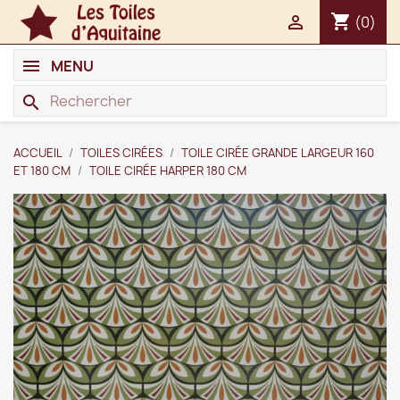
shopping_cart

(0)
MENU
search
ACCUEIL
TOILES CIRÉES
TOILE CIRÉE GRANDE LARGEUR 160
ET 180 CM
TOILE CIRÉE HARPER 180 CM