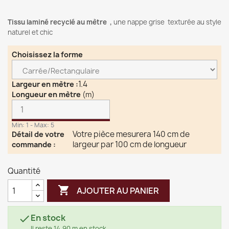
Tissu laminé recyclé
au mètre ,
une nappe grise texturée au style
naturel et chic
Choisissez la forme
1.4
Largeur en mètre
:
Longueur en mètre
(m)
Min: 1 - Max: 5
Votre pièce mesurera 140 cm de
Détail de votre
largeur par 100 cm de longueur
commande
:
Quantité

AJOUTER AU PANIER
En stock

Il reste 14,90 m en stock