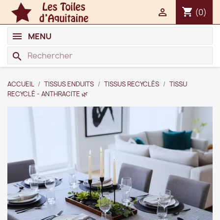
shopping_cart

(0)
MENU
search
ACCUEIL
TISSUS ENDUITS
TISSUS RECYCLÉS
TISSU
RECYCLÉ - ANTHRACITE 🌿