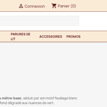
shopping_cart

Panier
(0)
Connexion
PARURES DE
ACCESSOIRES
PROMOS
LIT
u mètre Isaac
, séduit par son motif feuillage blanc
n fond dégradé aux nuances de vert.