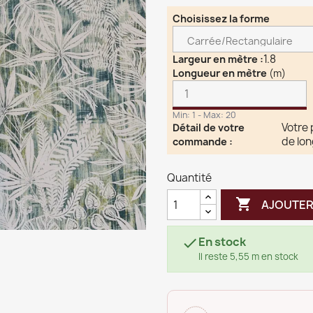
Choisissez la forme
1.8
Largeur en mètre
:
Longueur en mètre
(m)
Min: 1 - Max: 20
Votre 
Détail de votre
de lo
commande
:
Quantité

AJOUTER
En stock

Il reste 5,55 m en stock