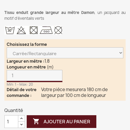
Tissu enduit grande largeur au mètre Damon
, un jacquard au
motif d'éventails verts
Choisissez la forme
1.8
Largeur en mètre
:
Longueur en mètre
(m)
Min: 1 - Max: 20
Votre pièce mesurera 180 cm de
Détail de votre
largeur par 100 cm de longueur
commande
:
Quantité

AJOUTER AU PANIER