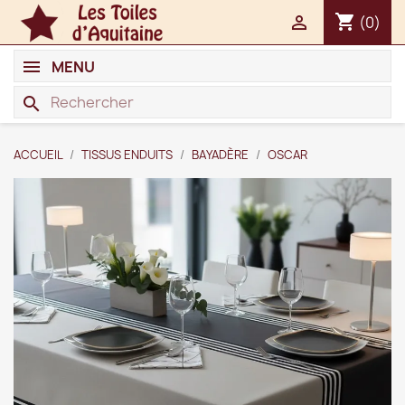
shopping_cart

(0)
MENU
search
ACCUEIL
TISSUS ENDUITS
BAYADÈRE
OSCAR