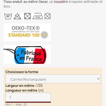
Tissu enduit au mètre Oscar,
un
bayadère
à rayures anthracite et
écru
Choisissez la forme
1.55
Largeur en mètre
:
Longueur en mètre
(m)
Min: 1 - Max: 20