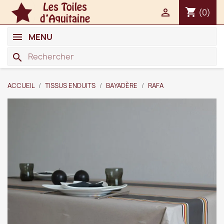
shopping_cart

(0)
MENU
search
ACCUEIL
TISSUS ENDUITS
BAYADÈRE
RAFA