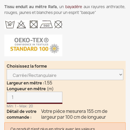
Tissu enduit au mètre Rafa,
un
bayadère
aux rayures anthracite,
rouges, jaunes et blanches pour un esprit "basque"
Choisissez la forme
1.55
Largeur en mètre
:
Longueur en mètre
(m)
Min: 1 - Max: 20
Votre pièce mesurera 155 cm de
Détail de votre
largeur par 100 cm de longueur
commande
:
Ce produit n'est plus en stock avec les valeurs