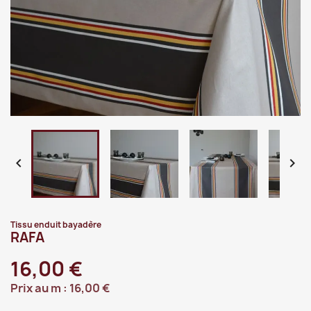


Tissu enduit bayadère
RAFA
16,00 €
Prix au m :
16,00 €